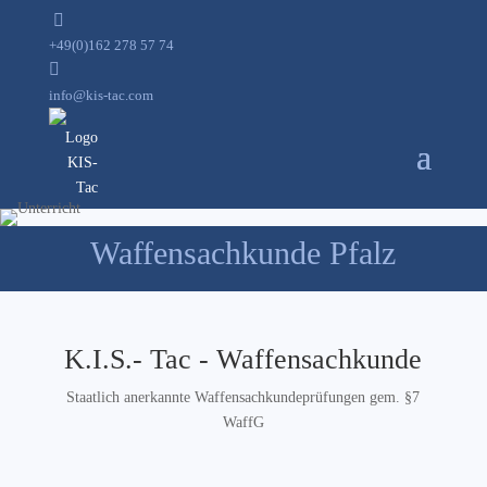

+49(0)162 278 57 74

info@kis-tac.com
Waffensachkunde Pfalz
K.I.S.- Tac - Waffensachkunde
Staatlich anerkannte Waffensachkundeprüfungen gem. §7
WaffG