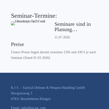
Seminar-Termine:
Seminare sind in
Planung…
11.07.2026
Preise
Unsere Preise liegen derzeit zwischen 235€ und 430 € je nach
Seminar (Stand 01.03.2026)
K.I.S. - Tactical Defense & Weapon-Handling GmbH
Herrgottsweg 3
67831 Heuchelheim-Klingen
Email: info@kis-tac.com