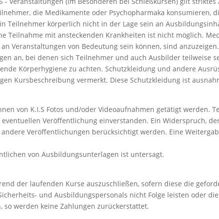
.S - Veranstaltungen (im Besonderen bei Schießkursen) gilt striktes
teilnehmer, die Medikamente oder Psychopharmaka konsumieren, die
n Teilnehmer körperlich nicht in der Lage sein an Ausbildungsinha
ine Teilnahme mit ansteckenden Krankheiten ist nicht möglich. M
e an Veranstaltungen von Bedeutung sein können, sind anzuzeigen
tungen an, bei denen sich Teilnehmer und auch Ausbilder teilweis
echende Körperhygiene zu achten. Schutzkleidung und andere Ausrüs
ligen Kursbeschreibung vermerkt. Diese Schutzkleidung ist ausnah
nnen von K.I.S Fotos und/oder Videoaufnahmen getätigt werden. Te
 eventuellen Veröffentlichung einverstanden. Ein Widerspruch, der
 andere Veröffentlichungen berücksichtigt werden. Eine Weiterg
entlichen von Ausbildungsunterlagen ist untersagt.
ährend der laufenden Kurse auszuschließen, sofern diese die geford
icherheits- und Ausbildungspersonals nicht Folge leisten oder die 
n, so werden keine Zahlungen zurückerstattet.