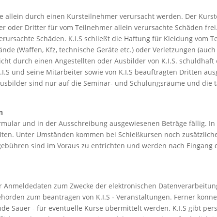
e allein durch einen Kursteilnehmer verursacht werden. Der Kurste
der Dritter für vom Teilnehmer allein verursachte Schäden frei. 
 verursachte Schäden. K.I.S schließt die Haftung für Kleidung vo
nde (Waffen, Kfz, technische Geräte etc.) oder Verletzungen (auc
cht durch einen Angestellten oder Ausbilder von K.I.S. schuldhaft 
I.S und seine Mitarbeiter sowie von K.I.S beauftragten Dritten au
d Ausbilder sind nur auf die Seminar- und Schulungsräume und die 
n
mular und in der Ausschreibung ausgewiesenen Beträge fällig. In
lten. Unter Umständen kommen bei Schießkursen noch zusätzliche 
gebühren sind im Voraus zu entrichten und werden nach Eingang
r Anmeldedaten zum Zwecke der elektronischen Datenverarbeitun
Behörden zum beantragen von K.I.S - Veranstaltungen. Ferner kön
e Sauer - für eventuelle Kurse übermittelt werden. K.I.S gibt p