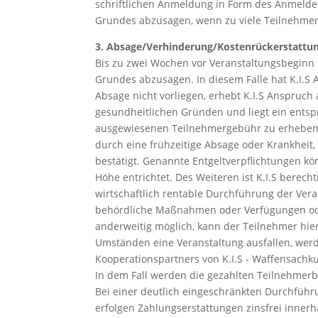
schriftlichen Anmeldung in Form des Anmeldef
Grundes abzusagen, wenn zu viele Teilnehmer 
3. Absage/Verhinderung/Kostenrückerstattu
Bis zu zwei Wochen vor Veranstaltungsbeginn 
Grundes abzusagen. In diesem Falle hat K.I.S
Absage nicht vorliegen, erhebt K.I.S Anspruc
gesundheitlichen Gründen und liegt ein entspr
ausgewiesenen Teilnehmergebühr zu erheben. 
durch eine frühzeitige Absage oder Krankheit,
bestätigt. Genannte Entgeltverpflichtungen k
Höhe entrichtet. Des Weiteren ist K.I.S berec
wirtschaftlich rentable Durchführung der Veran
behördliche Maßnahmen oder Verfügungen oder
anderweitig möglich, kann der Teilnehmer hie
Umständen eine Veranstaltung ausfallen, werd
Kooperationspartners von K.I.S - Waffensachkun
In dem Fall werden die gezahlten Teilnehmerb
Bei einer deutlich eingeschränkten Durchführ
erfolgen Zahlungserstattungen zinsfrei inne