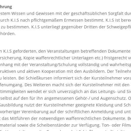
ührung
 bestem Wissen und Gewissen mit der geschäftsüblichen Sorgfalt d
durch K.I.S nach pflichtgemäßem Ermessen bestimmt. K.I.S ist bere
. zu bestimmen. K.I.S unterliegt gegenüber Dritten der Schweigepfl
ehörden.
 von K.I.S geforderten, den Veranstaltungen betreffenden Dokumente
rsicherung, Kopie waffenrechtlicher Unterlagen etc.) fristgerecht
hang mit der Veranstaltung/Schulung vollständig und wahrheits
struktiven und aktiven Kooperation mit den Ausbildern. Der Teilneh
 leisten. Bei Schießkursen informiert sich der Kursteilnehmer vo
ffenumgang. Des Weiteren macht sich der Kursteilnehmer mit den
nstimmigkeiten wendet er sich unverzüglich an das Leitungs- und S
 selbst auf den für ihn angemessenen Gehör-/ und Augenschutz. O
ießausbildung nutzt der Kursteilnehmer geeignete Kleidung und 
h vorheriger Vereinbarung auf der schriftlichen Anmeldung und unt
iert das Mitführen der notwendigen waffenrechtlichen Dokumente. B
benmaterial sowie die Scheibenständer zur Verfügung. Ton- oder Fi