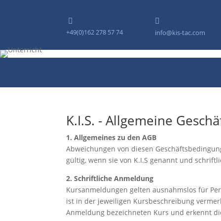


+49(0)162 278 57 74
info@kis-tac.com
K.I.S. - Allgemeine Gesc
1. Allgemeines zu den AGB
Abweichungen von diesen Geschäftsbedingung
gültig, wenn sie von K.I.S genannt und schriftl
2. Schriftliche Anmeldung
Kursanmeldungen gelten ausnahmslos für Pers
ist in der jeweiligen Kursbeschreibung verme
Anmeldung bezeichneten Kurs und erkennt die