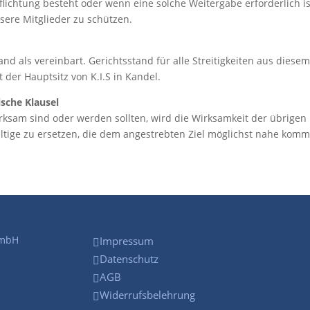
flichtung besteht oder wenn eine solche Weitergabe erforderlich i
ere Mitglieder zu schützen.
nd als vereinbart. Gerichtsstand für alle Streitigkeiten aus diesem
 der Hauptsitz von K.I.S in Kandel.
ische Klausel
rksam sind oder werden sollten, wird die Wirksamkeit der übrige
ltige zu ersetzen, die dem angestrebten Ziel möglichst nahe kom
GmbH
Impressum

Datenschutz

AGB

Widerrufsbelehrung
