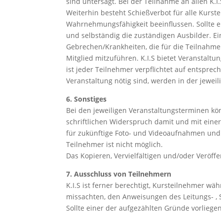
sind untersagt. Bei der Teilnahme an allen K.I
Weiterhin besteht Schießverbot für alle Kurs
Wahrnehmungsfähigkeit beeinflussen. Sollte ei
und selbständig die zuständigen Ausbilder. E
Gebrechen/Krankheiten, die für die Teilnahm
Mitglied mitzuführen. K.I.S bietet Veranstal
ist jeder Teilnehmer verpflichtet auf entspr
Veranstaltung nötig sind, werden in der jewei
6. Sonstiges
Bei den jeweiligen Veranstaltungsterminen kö
schriftlichen Widerspruch damit und mit einer
für zukünftige Foto- und Videoaufnahmen und
Teilnehmer ist nicht möglich.
Das Kopieren, Vervielfältigen und/oder Veröff
7. Ausschluss von Teilnehmern
K.I.S ist ferner berechtigt, Kursteilnehmer w
missachten, den Anweisungen des Leitungs- , S
Sollte einer der aufgezählten Gründe vorliege