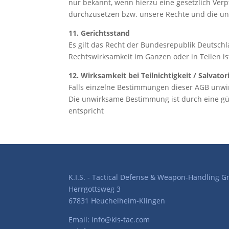
nur bekannt, wenn hierzu eine gesetzlich Verp
durchzusetzen bzw. unsere Rechte und die uns
11. Gerichtsstand
Es gilt das Recht der Bundesrepublik Deutschla
Rechtswirksamkeit im Ganzen oder in Teilen ist
12. Wirksamkeit bei Teilnichtigkeit / Salvator
Falls einzelne Bestimmungen dieser AGB unwi
Die unwirksame Bestimmung ist durch eine gü
entspricht
K.I.S. - Tactical Defense & Weapon-Handling 
Herrgottsweg 3
67831 Heuchelheim-Klingen
Email: info@kis-tac.com