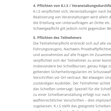
4. Pflichten von K.I.S / Veranstaltungsdurchf
K.I.S verpflichtet sich, Veranstaltungen nach
Realisierung von Veranstaltungen wird allein 
die Erteilung von Unteraufträgen an Dritte etc
Schweigepflicht gilt jedoch nicht gegenüber B
5. Pflichten des Teilnehmers
Die Teilnehmerpflicht erstreckt sich auf alle
Führungszeugnis, Nachweis Privathaftpflichtve
und ausnahmslos auf alle Fragen im Zusammen
verpflichtet sich der Teilnehmer zu einer kon
insbesondere bei Schießkursen, genau Folge zu
geltenden Sicherheitsregularien im Schusswa
Vorschriften vor Ort vertraut. Bei etwaigen U
zuständigen Ausbilder. Der Teilnehmer achtet
das Schießen untersagt. Speziell für die Sch
zu einer Schießveranstaltung erfolgt nur nac
waffenrechtlicher Vorschriften – dies impliz
zugelassen. K.I.S stellt das geeignete Schei