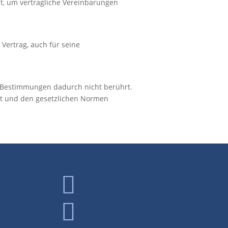
st, um vertragliche Vereinbarungen
 Vertrag, auch für seine
n Bestimmungen dadurch nicht berührt.
mt und den gesetzlichen Normen

