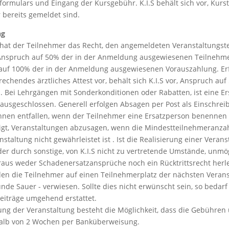
ormulars und Eingang der Kursgebühr. K.I.S behält sich vor, Kur
bereits gemeldet sind.
ng
hat der Teilnehmer das Recht, den angemeldeten Veranstaltungste
 Anspruch auf 50% der in der Anmeldung ausgewiesenen Teilnehmer
h auf 100% der in der Anmeldung ausgewiesenen Vorauszahlung. Er
echendes ärztliches Attest vor, behält sich K.I.S vor, Anspruch a
Bei Lehrgängen mit Sonderkonditionen oder Rabatten, ist eine E
 ausgeschlossen. Generell erfolgen Absagen per Post als Einschreib
önnen entfallen, wenn der Teilnehmer eine Ersatzperson benennen k
htigt, Veranstaltungen abzusagen, wenn die Mindestteilnehmeranza
staltung nicht gewährleistet ist . Ist die Realisierung einer Veran
 durch sonstige, von K.I.S nicht zu vertretende Umstände, unmög
raus weder Schadenersatzansprüche noch ein Rücktrittsrecht herle
en die Teilnehmer auf einen Teilnehmerplatz der nächsten Verans
de Sauer - verwiesen. Sollte dies nicht erwünscht sein, so bedarf
eiträge umgehend erstattet.
ung der Veranstaltung besteht die Möglichkeit, dass die Gebühre
rhalb von 2 Wochen per Banküberweisung.